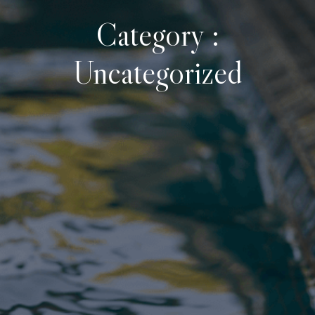
Category :
Uncategorized